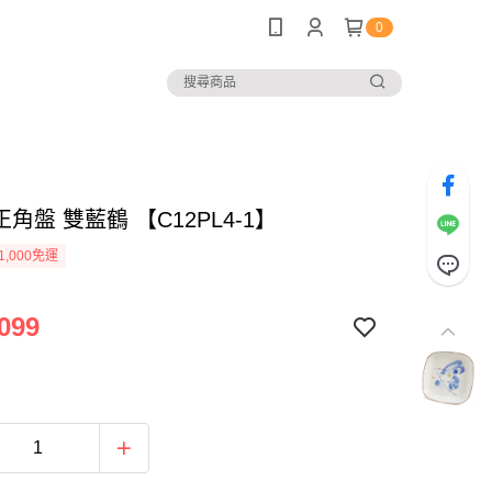
0
＂正角盤 雙藍鶴 【C12PL4-1】
1,000免運
099