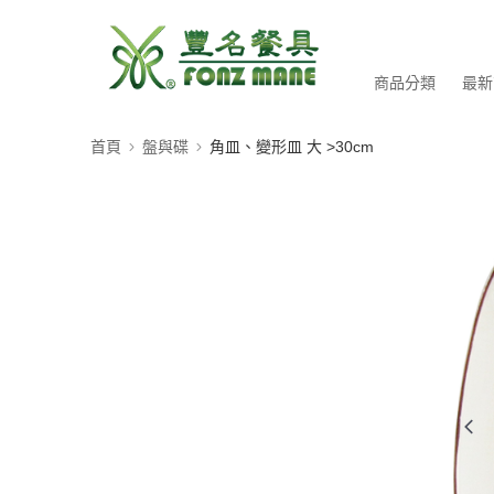
商品分類
最新
首頁
盤與碟
角皿、變形皿 大 >30cm