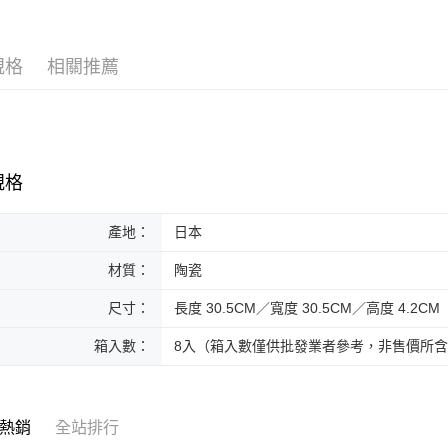
黑貓本島
每筆NT$2
規格
相關推薦
黑貓外島
每筆NT$3
規格
產地：
日本
材質：
陶瓷
尺寸：
長度 30.5CM／寬度 30.5CM／高度 4.2CM
箱入數：
8入（箱入數僅供批發業者參考，非售價所
熱銷
全站排行