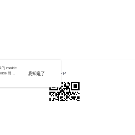
 cookie
kie 聲明
我知道了
官方APP
若接到可疑電話，請洽詢165反詐騙專線