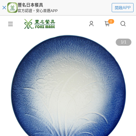
豐名日本餐具
開啟APP
官方認證，安心首選APP
0
1
/
1