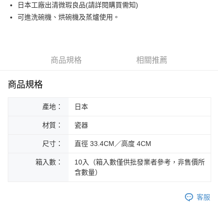
街口支付
日本工廠出清微瑕良品(請詳閱購買需知)
可進洗碗機、烘碗機及蒸爐使用。
悠遊付
Google Pay
ATM付款
商品規格
相關推薦
運送方式
商品規格
黑貓本島宅配
產地：
日本
每筆NT$200，滿NT$1,000(含以上)免運費
材質：
瓷器
黑貓外島宅配
每筆NT$360
尺寸：
直徑 33.4CM／高度 4CM
箱入數：
10入（箱入數僅供批發業者參考，非售價所
含數量）
客服