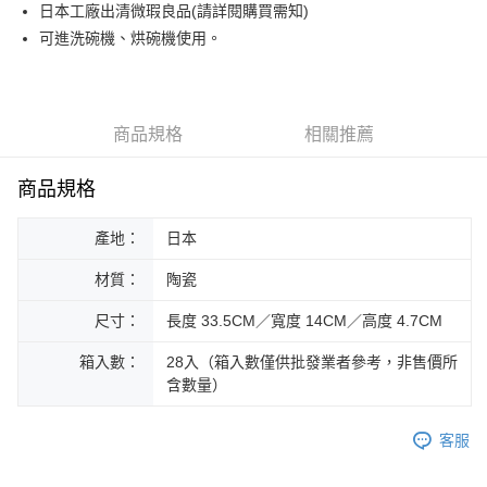
街口支付
日本工廠出清微瑕良品(請詳閱購買需知)
可進洗碗機、烘碗機使用。
悠遊付
Google Pay
ATM付款
商品規格
相關推薦
運送方式
商品規格
黑貓本島宅配
產地：
日本
每筆NT$200，滿NT$1,000(含以上)免運費
材質：
陶瓷
黑貓外島宅配
每筆NT$360
尺寸：
長度 33.5CM／寬度 14CM／高度 4.7CM
箱入數：
28入（箱入數僅供批發業者參考，非售價所
含數量）
客服