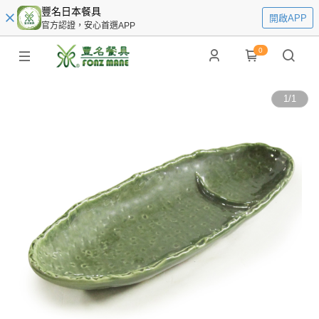
豐名日本餐具
開啟APP
官方認證，安心首選APP
0
1
/
1