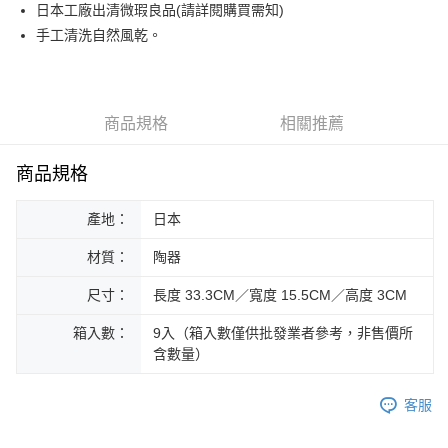
街口支付
日本工廠出清微瑕良品(請詳閱購買需知)
手工清洗自然風乾。
悠遊付
Google Pay
ATM付款
商品規格
相關推薦
運送方式
商品規格
黑貓本島宅配
產地：
日本
每筆NT$200，滿NT$1,000(含以上)免運費
材質：
陶器
黑貓外島宅配
每筆NT$360
尺寸：
長度 33.3CM／寬度 15.5CM／高度 3CM
箱入數：
9入（箱入數僅供批發業者參考，非售價所
含數量）
客服