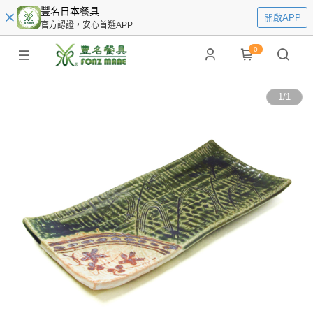
豐名日本餐具
開啟APP
官方認證，安心首選APP
0
1
/
1