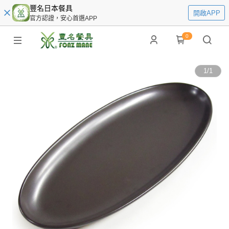
豐名日本餐具
開啟APP
官方認證，安心首選APP
0
1
/
1