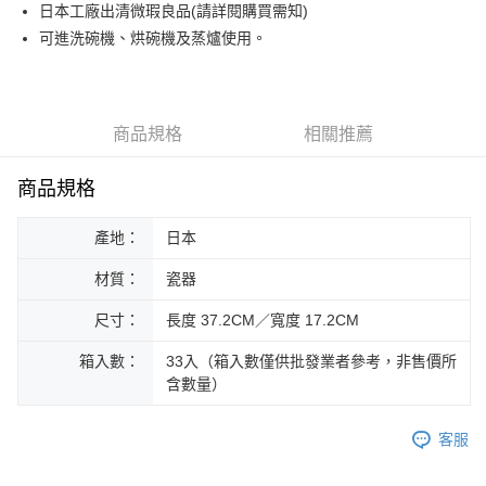
街口支付
日本工廠出清微瑕良品(請詳閱購買需知)
可進洗碗機、烘碗機及蒸爐使用。
悠遊付
Google Pay
ATM付款
商品規格
相關推薦
運送方式
商品規格
黑貓本島宅配
產地：
日本
每筆NT$200，滿NT$1,000(含以上)免運費
材質：
瓷器
黑貓外島宅配
每筆NT$360
尺寸：
長度 37.2CM／寬度 17.2CM
箱入數：
33入（箱入數僅供批發業者參考，非售價所
含數量）
客服