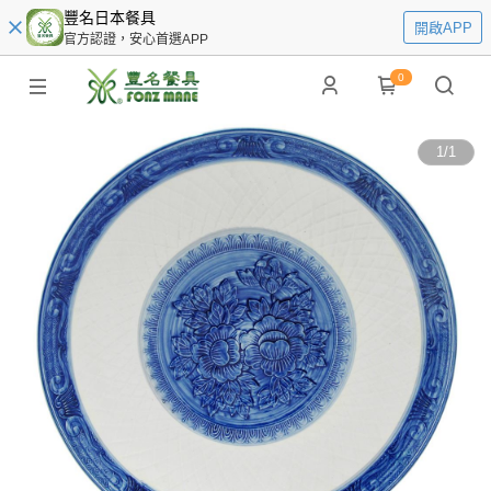
豐名日本餐具
開啟APP
官方認證，安心首選APP
0
1
/
1