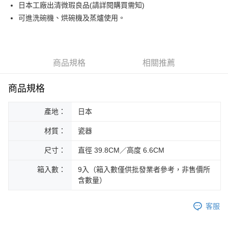
街口支付
日本工廠出清微瑕良品(請詳閱購買需知)
可進洗碗機、烘碗機及蒸爐使用。
悠遊付
Google Pay
ATM付款
商品規格
相關推薦
運送方式
商品規格
黑貓本島宅配
產地：
日本
每筆NT$200，滿NT$1,000(含以上)免運費
材質：
瓷器
黑貓外島宅配
每筆NT$360
尺寸：
直徑 39.8CM／高度 6.6CM
箱入數：
9入（箱入數僅供批發業者參考，非售價所
含數量）
客服