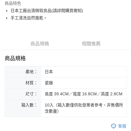
商品特色
街口支付
日本工廠出清微瑕良品(請詳閱購買需知)
手工清洗自然風乾。
悠遊付
Google Pay
ATM付款
商品規格
相關推薦
運送方式
商品規格
黑貓本島宅配
產地：
日本
每筆NT$200，滿NT$1,000(含以上)免運費
材質：
瓷器
黑貓外島宅配
每筆NT$360
尺寸：
長度 39.4CM／寬度 16.8CM／高度 2.8CM
箱入數：
10入（箱入數僅供批發業者參考，非售價所
含數量）
客服