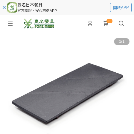
豐名日本餐具
開啟APP
官方認證，安心首選APP
0
1
/
1