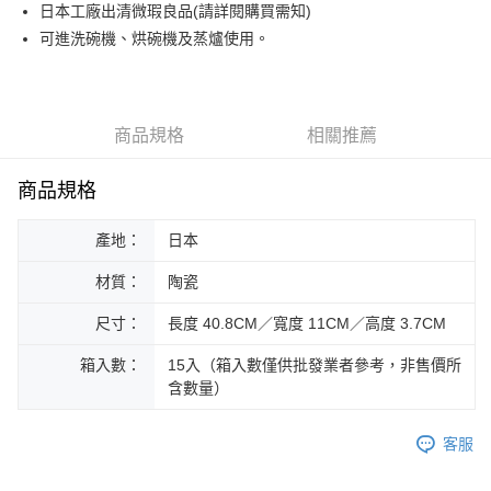
街口支付
日本工廠出清微瑕良品(請詳閱購買需知)
可進洗碗機、烘碗機及蒸爐使用。
悠遊付
Google Pay
ATM付款
商品規格
相關推薦
運送方式
商品規格
黑貓本島宅配
產地：
日本
每筆NT$200，滿NT$1,000(含以上)免運費
材質：
陶瓷
黑貓外島宅配
每筆NT$360
尺寸：
長度 40.8CM／寬度 11CM／高度 3.7CM
箱入數：
15入（箱入數僅供批發業者參考，非售價所
含數量）
客服