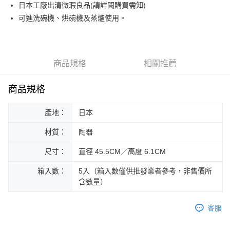
街口支付
日本工廠出清微瑕良品(請詳閱購買需知)
可進洗碗機、烘碗機及蒸爐使用。
悠遊付
Google Pay
ATM付款
商品規格
相關推薦
運送方式
商品規格
黑貓本島宅配
產地：
日本
每筆NT$200，滿NT$1,000(含以上)免運費
材質：
陶器
黑貓外島宅配
每筆NT$360
尺寸：
直徑 45.5CM／高度 6.1CM
箱入數：
5入（箱入數僅供批發業者參考，非售價所
含數量）
客服