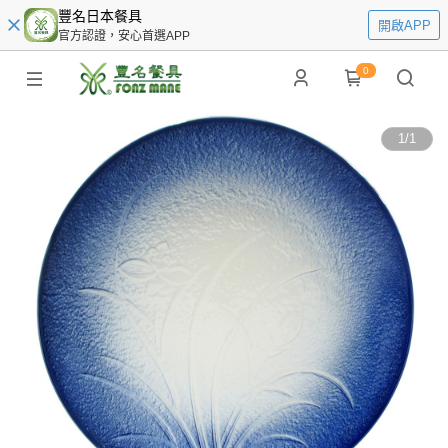
豐名日本餐具
開啟APP
官方認證，安心首選APP
0
1
/
1