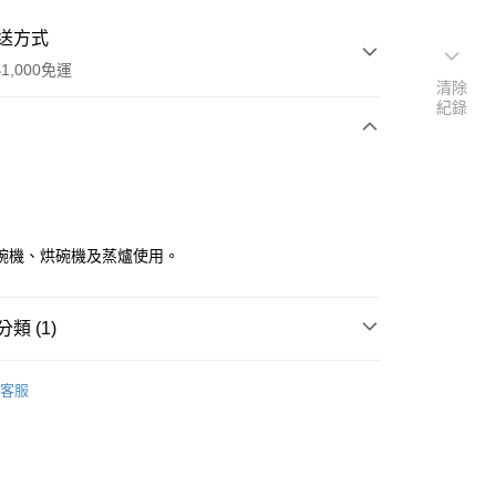
送方式
1,000免運
清除
紀錄
次付款
碗機、烘碗機及蒸爐使用。
類 (1)
角皿、變形皿 大 >30cm
y
客服