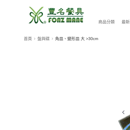
商品分類
最新
首頁
盤與碟
角皿、變形皿 大 >30cm