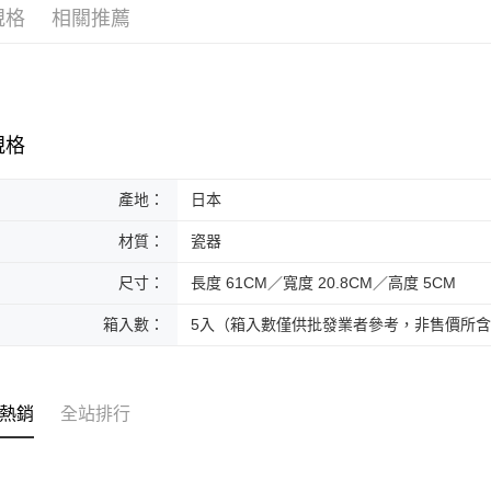
規格
相關推薦
黑貓本島
每筆NT$2
黑貓外島
每筆NT$3
規格
產地：
日本
材質：
瓷器
尺寸：
長度 61CM／寬度 20.8CM／高度 5CM
箱入數：
5入（箱入數僅供批發業者參考，非售價所
熱銷
全站排行