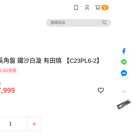
0
＂長角盤 鐵沙白漩 有田燒 【C23PL6-2】
1,000免運
0
,999