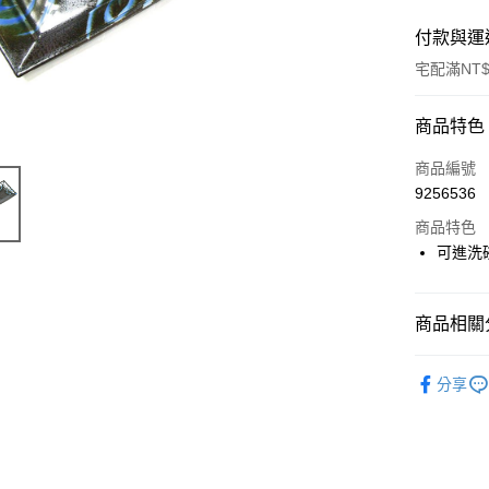
付款與運
宅配滿NT$
付款方式
商品特色
信用卡一
商品編號
9256536
LINE Pay
商品特色
Apple Pay
可進洗
街口支付
商品相關分
悠遊付
盤與碟
Google Pa
分享
ATM付款
運送方式