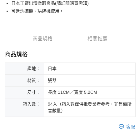
街口支付
日本工廠出清微瑕良品(請詳閱購買需知)
可進洗碗機、烘碗機使用。
悠遊付
Google Pay
ATM付款
商品規格
相關推薦
運送方式
商品規格
黑貓本島宅配
產地：
日本
每筆NT$200，滿NT$1,000(含以上)免運費
材質：
瓷器
黑貓外島宅配
每筆NT$360
尺寸：
長度 11CM／寬度 5.2CM
箱入數：
94入（箱入數僅供批發業者參考，非售價所
含數量）
客服