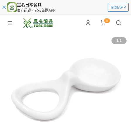
豐名日本餐具
開啟APP
官方認證，安心首選APP
0
1
/
1