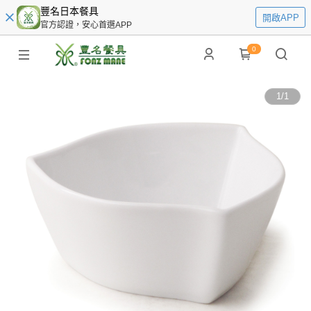
豐名日本餐具
開啟APP
官方認證，安心首選APP
0
1
/
1