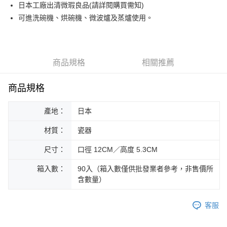
街口支付
日本工廠出清微瑕良品(請詳閱購買需知)
可進洗碗機、烘碗機、微波爐及蒸爐使用。
悠遊付
Google Pay
ATM付款
商品規格
相關推薦
運送方式
商品規格
黑貓本島宅配
產地：
日本
每筆NT$200，滿NT$1,000(含以上)免運費
材質：
瓷器
黑貓外島宅配
每筆NT$360
尺寸：
口徑 12CM／高度 5.3CM
箱入數：
90入（箱入數僅供批發業者參考，非售價所
含數量）
客服