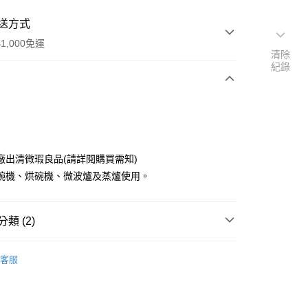
送方式
1,000免運
清除
紀錄
次付款
廠出清微瑕良品(請詳閱購買需知)
碗機、烘碗機、微波爐及蒸爐使用。
類 (2)
y
角皿、變形皿 中 20~30cm
客服
賣