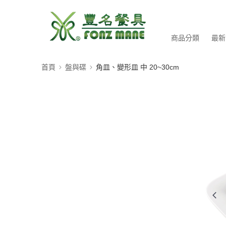
商品分類
最新
首頁
盤與碟
角皿、變形皿 中 20~30cm