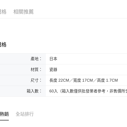
黑貓本島
規格
相關推薦
每筆NT$2
黑貓外島
每筆NT$3
規格
產地：
日本
材質：
瓷器
尺寸：
長度 22CM／寬度 17CM／高度 1.7CM
箱入數：
60入（箱入數僅供批發業者參考，非售價所
熱銷
全站排行