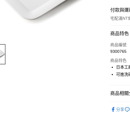
付款與運
宅配滿NT$
付款方式
商品特色
信用卡一
商品編號
9300765
LINE Pay
商品特色
Apple Pay
日本工
可進洗
街口支付
悠遊付
商品相關分
Google Pa
盤與碟
ATM付款
分享
清倉大拍
運送方式