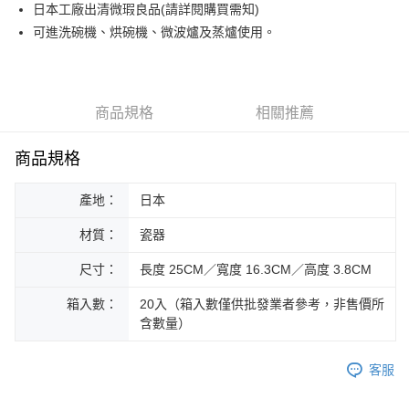
街口支付
日本工廠出清微瑕良品(請詳閱購買需知)
可進洗碗機、烘碗機、微波爐及蒸爐使用。
悠遊付
Google Pay
ATM付款
商品規格
相關推薦
運送方式
商品規格
黑貓本島宅配
產地：
日本
每筆NT$200，滿NT$1,000(含以上)免運費
材質：
瓷器
黑貓外島宅配
每筆NT$360
尺寸：
長度 25CM／寬度 16.3CM／高度 3.8CM
箱入數：
20入（箱入數僅供批發業者參考，非售價所
含數量）
客服