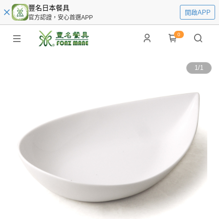
豐名日本餐具
開啟APP
官方認證，安心首選APP
0
1
/
1