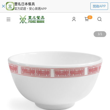
豐名日本餐具
開啟APP
官方認證，安心首選APP
0
1
/
1