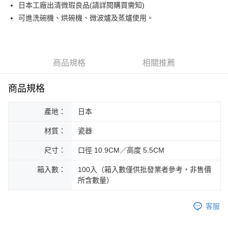
街口支付
日本工廠出清微瑕良品(請詳閱購買需知)
可進洗碗機、烘碗機、微波爐及蒸爐使用。
悠遊付
Google Pay
ATM付款
商品規格
相關推薦
運送方式
商品規格
黑貓本島宅配
產地：
日本
每筆NT$200，滿NT$1,000(含以上)免運費
材質：
瓷器
黑貓外島宅配
每筆NT$360
尺寸：
口徑 10.9CM／高度 5.5CM
箱入數：
100入（箱入數僅供批發業者參考，非售價
所含數量）
客服