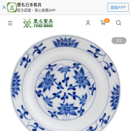
豐名日本餐具
開啟APP
官方認證，安心首選APP
0
1
/
1