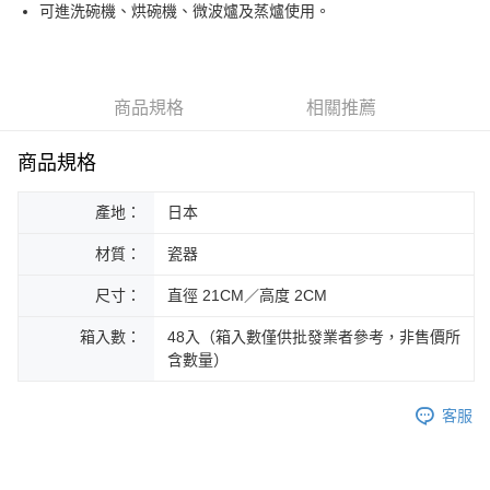
街口支付
可進洗碗機、烘碗機、微波爐及蒸爐使用。
悠遊付
Google Pay
商品規格
相關推薦
ATM付款
商品規格
運送方式
產地：
日本
黑貓本島宅配
每筆NT$200，滿NT$1,000(含以上)免運費
材質：
瓷器
黑貓外島宅配
尺寸：
直徑 21CM／高度 2CM
每筆NT$360
箱入數：
48入（箱入數僅供批發業者參考，非售價所
含數量）
客服