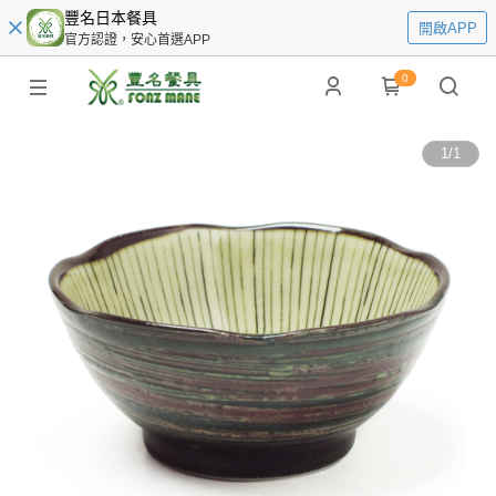
豐名日本餐具
開啟APP
官方認證，安心首選APP
0
1
/
1