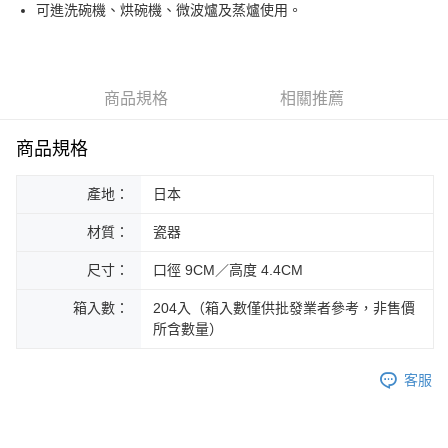
街口支付
可進洗碗機、烘碗機、微波爐及蒸爐使用。
悠遊付
Google Pay
商品規格
相關推薦
ATM付款
商品規格
運送方式
產地：
日本
黑貓本島宅配
每筆NT$200，滿NT$1,000(含以上)免運費
材質：
瓷器
黑貓外島宅配
尺寸：
口徑 9CM／高度 4.4CM
每筆NT$360
箱入數：
204入（箱入數僅供批發業者參考，非售價
所含數量）
客服