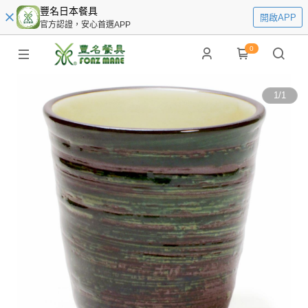
豐名日本餐具
開啟APP
官方認證，安心首選APP
0
1
/
1