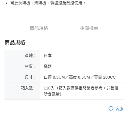
街口支付
可進洗碗機、烘碗機、微波爐及蒸爐使用。
悠遊付
Google Pay
商品規格
相關推薦
ATM付款
商品規格
運送方式
產地：
日本
黑貓本島宅配
每筆NT$200，滿NT$1,000(含以上)免運費
材質：
瓷器
黑貓外島宅配
尺寸：
口徑 8.3CM／高度 8.5CM／容量 200CC
每筆NT$360
箱入數：
110入（箱入數僅供批發業者參考，非售價
所含數量）
客服