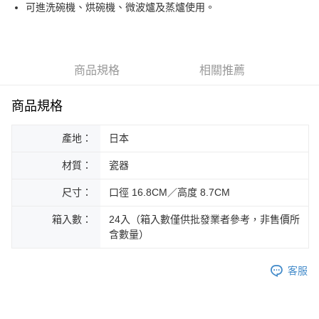
街口支付
可進洗碗機、烘碗機、微波爐及蒸爐使用。
悠遊付
Google Pay
商品規格
相關推薦
ATM付款
商品規格
運送方式
產地：
日本
黑貓本島宅配
每筆NT$200，滿NT$1,000(含以上)免運費
材質：
瓷器
黑貓外島宅配
尺寸：
口徑 16.8CM／高度 8.7CM
每筆NT$360
箱入數：
24入（箱入數僅供批發業者參考，非售價所
含數量）
客服