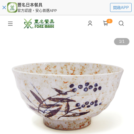
豐名日本餐具
開啟APP
官方認證，安心首選APP
0
1
/
1