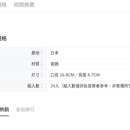
規格
相關推薦
黑貓本島
每筆NT$2
黑貓外島
每筆NT$3
規格
產地：
日本
材質：
瓷器
尺寸：
口徑 16.8CM／高度 8.7CM
箱入數：
24入（箱入數僅供批發業者參考，非售價所
熱銷
全站排行