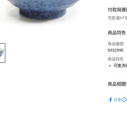
付款與運
宅配滿NT$
付款方式
商品特色
信用卡一
商品編號
9332995
LINE Pay
商品特色
Apple Pay
可進洗
街口支付
商品相關分
悠遊付
碗與缽
Google Pa
分享
ATM付款
運送方式