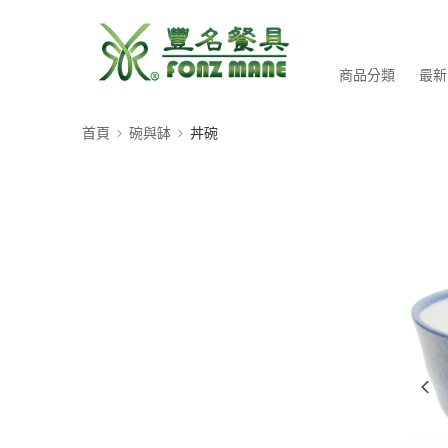
商品分類
最新
首頁
碗與缽
丼碗