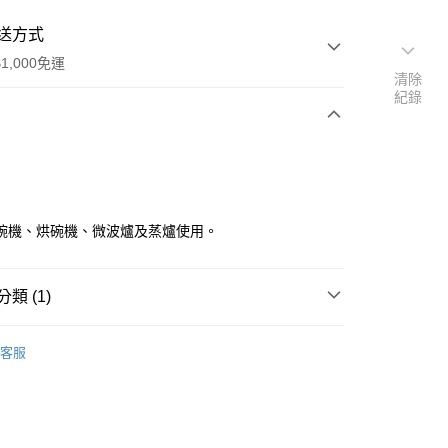
送方式
1,000免運
清除
紀錄
次付款
碗機、烘碗機、微波爐及蒸爐使用。
類 (1)
丼碗
y
客服