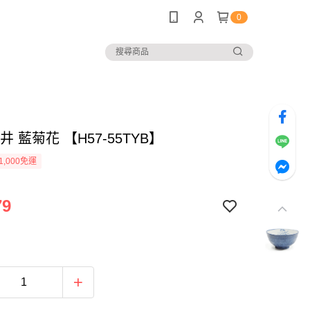
0
用井 藍菊花 【H57-55TYB】
1,000免運
79