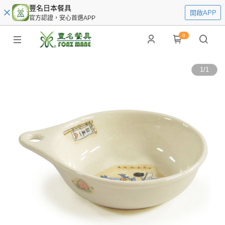
豐名日本餐具
開啟APP
官方認證，安心首選APP
0
1
/
1