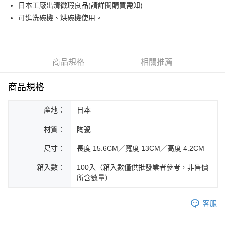
街口支付
日本工廠出清微瑕良品(請詳閱購買需知)
可進洗碗機、烘碗機使用。
悠遊付
Google Pay
ATM付款
商品規格
相關推薦
運送方式
商品規格
黑貓本島宅配
產地：
日本
每筆NT$200，滿NT$1,000(含以上)免運費
材質：
陶瓷
黑貓外島宅配
每筆NT$360
尺寸：
長度 15.6CM／寬度 13CM／高度 4.2CM
箱入數：
100入（箱入數僅供批發業者參考，非售價
所含數量）
客服