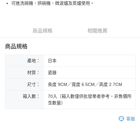
街口支付
可進洗碗機、烘碗機、微波爐及蒸爐使用。
悠遊付
Google Pay
商品規格
相關推薦
ATM付款
商品規格
運送方式
產地：
日本
黑貓本島宅配
每筆NT$200，滿NT$1,000(含以上)免運費
材質：
瓷器
黑貓外島宅配
尺寸：
長度 9CM／寬度 6.5CM／高度 2.7CM
每筆NT$360
箱入數：
70入（箱入數僅供批發業者參考，非售價所
含數量）
客服