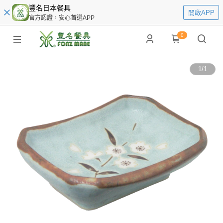
豐名日本餐具
開啟APP
官方認證，安心首選APP
0
1
/
1