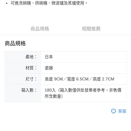
街口支付
可進洗碗機、烘碗機、微波爐及蒸爐使用。
悠遊付
Google Pay
商品規格
相關推薦
ATM付款
商品規格
運送方式
產地：
日本
黑貓本島宅配
每筆NT$200，滿NT$1,000(含以上)免運費
材質：
瓷器
黑貓外島宅配
尺寸：
長度 9CM／寬度 6.5CM／高度 2.7CM
每筆NT$360
箱入數：
180入（箱入數僅供批發業者參考，非售價
所含數量）
客服