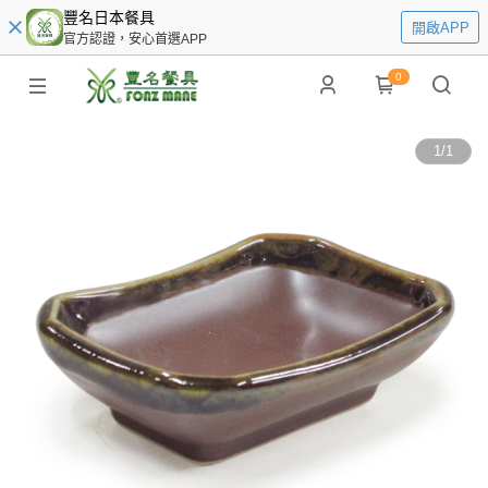
豐名日本餐具
開啟APP
官方認證，安心首選APP
0
1
/
1