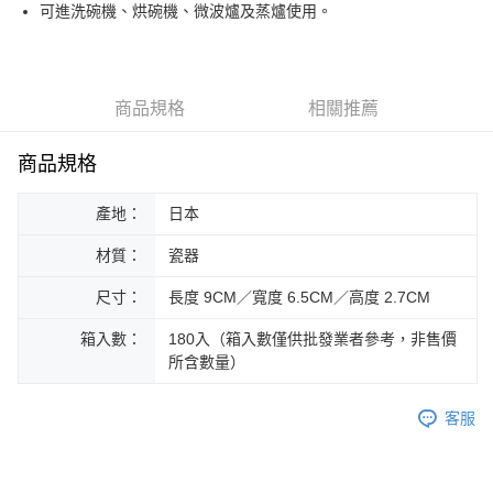
街口支付
可進洗碗機、烘碗機、微波爐及蒸爐使用。
悠遊付
Google Pay
商品規格
相關推薦
ATM付款
商品規格
運送方式
產地：
日本
黑貓本島宅配
每筆NT$200，滿NT$1,000(含以上)免運費
材質：
瓷器
黑貓外島宅配
尺寸：
長度 9CM／寬度 6.5CM／高度 2.7CM
每筆NT$360
箱入數：
180入（箱入數僅供批發業者參考，非售價
所含數量）
客服