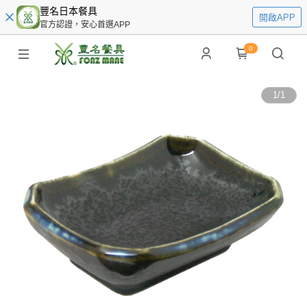
豐名日本餐具
開啟APP
官方認證，安心首選APP
0
1
/
1