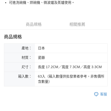
街口支付
可進洗碗機、烘碗機、微波爐及蒸爐使用。
悠遊付
Google Pay
商品規格
相關推薦
ATM付款
商品規格
運送方式
產地：
日本
黑貓本島宅配
每筆NT$200，滿NT$1,000(含以上)免運費
材質：
瓷器
黑貓外島宅配
尺寸：
長度 17.2CM／寬度 7.3CM／高度 3.3CM
每筆NT$360
箱入數：
63入（箱入數僅供批發業者參考，非售價所
含數量）
客服