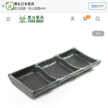
豐名日本餐具
開啟APP
官方認證，安心首選APP
0
1
/
1