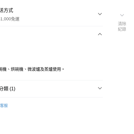
送方式
1,000免運
清除
紀錄
次付款
碗機、烘碗機、微波爐及蒸爐使用。
類 (1)
取皿、銘々皿 <18cm
y
客服