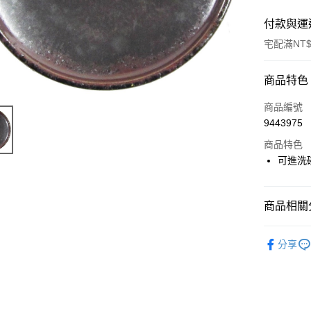
付款與運
宅配滿NT$
付款方式
商品特色
信用卡一
商品編號
9443975
LINE Pay
商品特色
Apple Pay
可進洗
街口支付
商品相關分
悠遊付
盤與碟
Google Pa
分享
ATM付款
運送方式