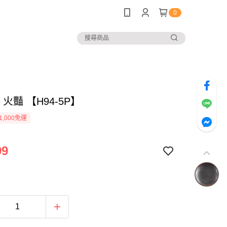
0
 火豔 【H94-5P】
1,000免運
99