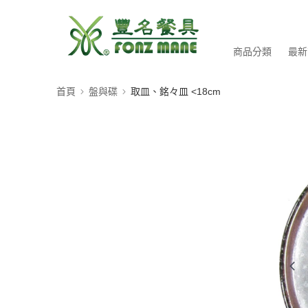
商品分類
最新
首頁
盤與碟
取皿、銘々皿 <18cm