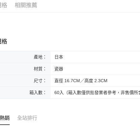
規格
相關推薦
黑貓本島
每筆NT$2
黑貓外島
每筆NT$3
規格
產地：
日本
材質：
瓷器
尺寸：
直徑 16.7CM／高度 2.3CM
箱入數：
60入（箱入數僅供批發業者參考，非售價所
熱銷
全站排行