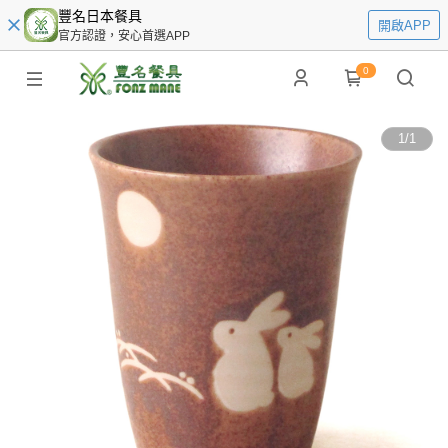
豐名日本餐具
開啟APP
官方認證，安心首選APP
0
1
/
1