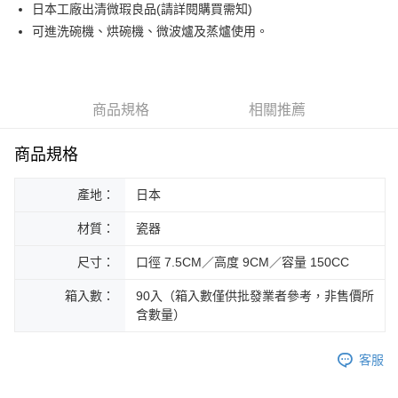
街口支付
日本工廠出清微瑕良品(請詳閱購買需知)
可進洗碗機、烘碗機、微波爐及蒸爐使用。
悠遊付
Google Pay
ATM付款
商品規格
相關推薦
運送方式
商品規格
黑貓本島宅配
產地：
日本
每筆NT$200，滿NT$1,000(含以上)免運費
材質：
瓷器
黑貓外島宅配
每筆NT$360
尺寸：
口徑 7.5CM／高度 9CM／容量 150CC
箱入數：
90入（箱入數僅供批發業者參考，非售價所
含數量）
客服