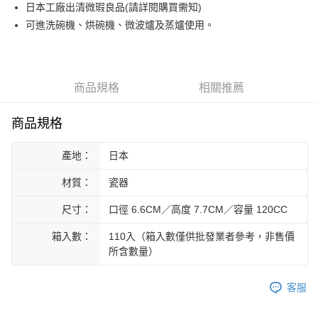
街口支付
日本工廠出清微瑕良品(請詳閱購買需知)
可進洗碗機、烘碗機、微波爐及蒸爐使用。
悠遊付
Google Pay
ATM付款
商品規格
相關推薦
運送方式
商品規格
黑貓本島宅配
產地：
日本
每筆NT$200，滿NT$1,000(含以上)免運費
材質：
瓷器
黑貓外島宅配
每筆NT$360
尺寸：
口徑 6.6CM／高度 7.7CM／容量 120CC
箱入數：
110入（箱入數僅供批發業者參考，非售價
所含數量）
客服