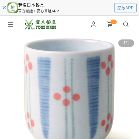
豐名日本餐具
開啟APP
官方認證，安心首選APP
0
1
/
1