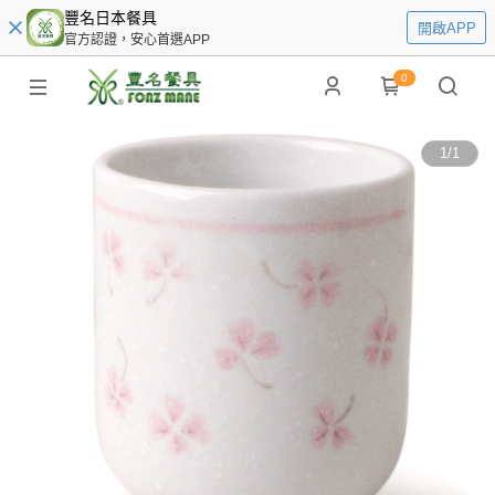
豐名日本餐具
開啟APP
官方認證，安心首選APP
0
1
/
1