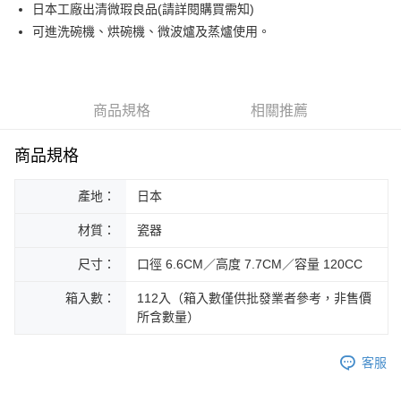
街口支付
日本工廠出清微瑕良品(請詳閱購買需知)
可進洗碗機、烘碗機、微波爐及蒸爐使用。
悠遊付
Google Pay
ATM付款
商品規格
相關推薦
運送方式
商品規格
黑貓本島宅配
產地：
日本
每筆NT$200，滿NT$1,000(含以上)免運費
材質：
瓷器
黑貓外島宅配
每筆NT$360
尺寸：
口徑 6.6CM／高度 7.7CM／容量 120CC
箱入數：
112入（箱入數僅供批發業者參考，非售價
所含數量）
客服