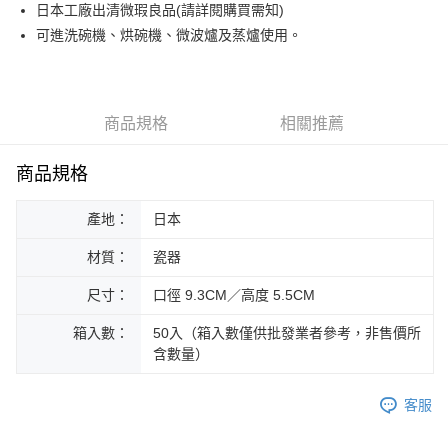
街口支付
日本工廠出清微瑕良品(請詳閱購買需知)
可進洗碗機、烘碗機、微波爐及蒸爐使用。
悠遊付
Google Pay
ATM付款
商品規格
相關推薦
運送方式
商品規格
黑貓本島宅配
產地：
日本
每筆NT$200，滿NT$1,000(含以上)免運費
材質：
瓷器
黑貓外島宅配
每筆NT$360
尺寸：
口徑 9.3CM／高度 5.5CM
箱入數：
50入（箱入數僅供批發業者參考，非售價所
含數量）
客服