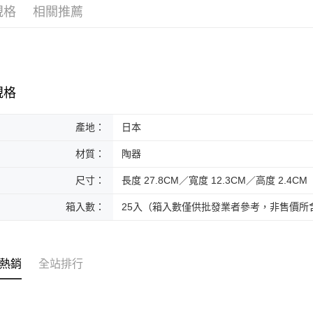
規格
相關推薦
黑貓本島
每筆NT$2
黑貓外島
每筆NT$3
規格
產地：
日本
材質：
陶器
尺寸：
長度 27.8CM／寬度 12.3CM／高度 2.4CM
箱入數：
25入（箱入數僅供批發業者參考，非售價所
熱銷
全站排行