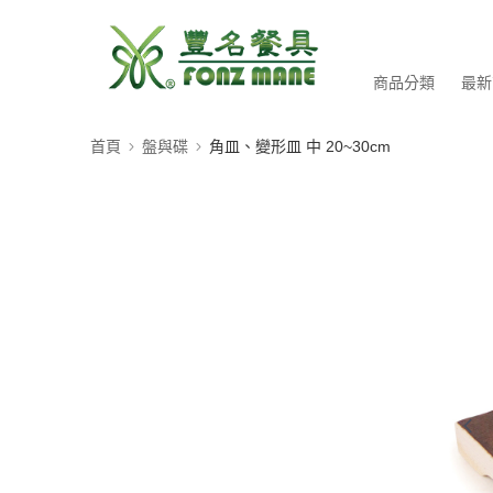
商品分類
最新
首頁
盤與碟
角皿、變形皿 中 20~30cm