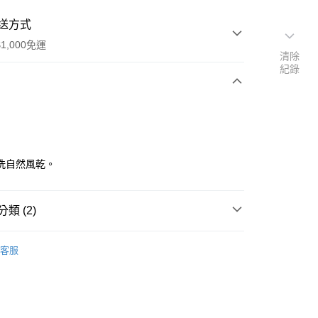
送方式
1,000免運
清除
紀錄
次付款
洗自然風乾。
類 (2)
角皿、變形皿 中 20~30cm
y
客服