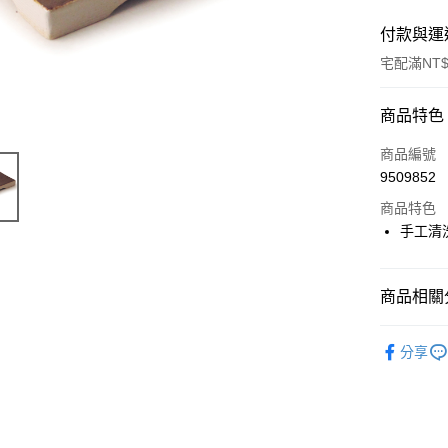
付款與運
宅配滿NT$
付款方式
商品特色
信用卡一
商品編號
9509852
LINE Pay
商品特色
Apple Pay
手工清
街口支付
商品相關分
悠遊付
盤與碟
Google Pa
分享
新品上架
ATM付款
運送方式