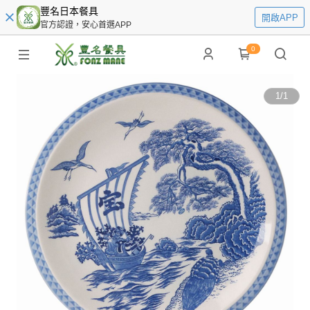
豐名日本餐具
開啟APP
官方認證，安心首選APP
0
1
/
1