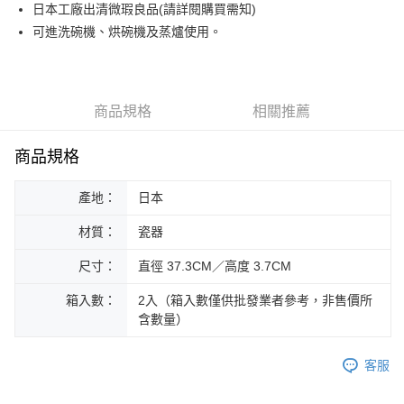
街口支付
日本工廠出清微瑕良品(請詳閱購買需知)
可進洗碗機、烘碗機及蒸爐使用。
悠遊付
Google Pay
ATM付款
商品規格
相關推薦
運送方式
商品規格
黑貓本島宅配
產地：
日本
每筆NT$200，滿NT$1,000(含以上)免運費
材質：
瓷器
黑貓外島宅配
每筆NT$360
尺寸：
直徑 37.3CM／高度 3.7CM
箱入數：
2入（箱入數僅供批發業者參考，非售價所
含數量）
客服