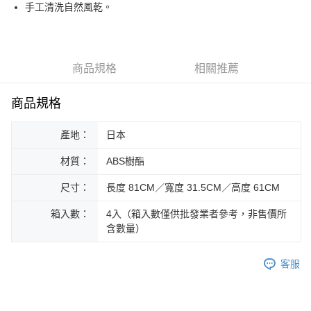
街口支付
手工清洗自然風乾。
悠遊付
Google Pay
商品規格
相關推薦
ATM付款
商品規格
運送方式
產地：
日本
黑貓本島宅配
每筆NT$200，滿NT$1,000(含以上)免運費
材質：
ABS樹酯
黑貓外島宅配
尺寸：
長度 81CM／寬度 31.5CM／高度 61CM
每筆NT$360
箱入數：
4入（箱入數僅供批發業者參考，非售價所
含數量）
客服