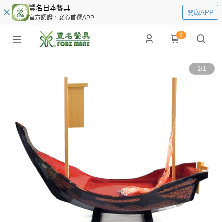
豐名日本餐具
開啟APP
官方認證，安心首選APP
0
1
/
1