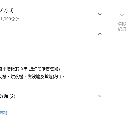
送方式
1,000免運
清除
紀錄
次付款
廠出清微瑕良品(請詳閱購買需知)
碗機、烘碗機、微波爐及蒸爐使用。
類 (2)
y
刀叉、匙杓
客服