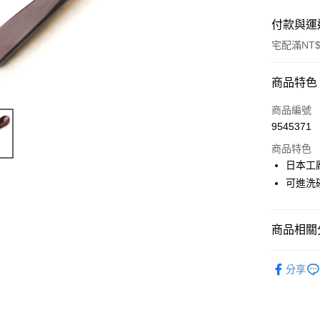
付款與運
宅配滿NT$
付款方式
商品特色
信用卡一
商品編號
9545371
LINE Pay
商品特色
Apple Pay
日本工
可進洗
街口支付
悠遊付
商品相關分
Google Pa
桌上小物
ATM付款
分享
新品上架
運送方式