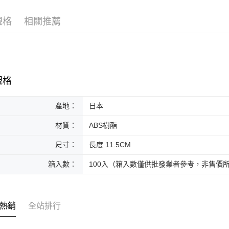
黑貓本島
規格
相關推薦
每筆NT$2
黑貓外島
每筆NT$3
規格
產地：
日本
材質：
ABS樹酯
尺寸：
長度 11.5CM
箱入數：
100入（箱入數僅供批發業者參考，非售價
熱銷
全站排行