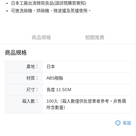
街口支付
日本工廠出清微瑕良品(請詳閱購買需知)
可進洗碗機、烘碗機、微波爐及蒸爐使用。
悠遊付
Google Pay
ATM付款
商品規格
相關推薦
運送方式
商品規格
黑貓本島宅配
產地：
日本
每筆NT$200，滿NT$1,000(含以上)免運費
材質：
ABS樹酯
黑貓外島宅配
每筆NT$360
尺寸：
長度 11.5CM
箱入數：
100入（箱入數僅供批發業者參考，非售價
所含數量）
客服