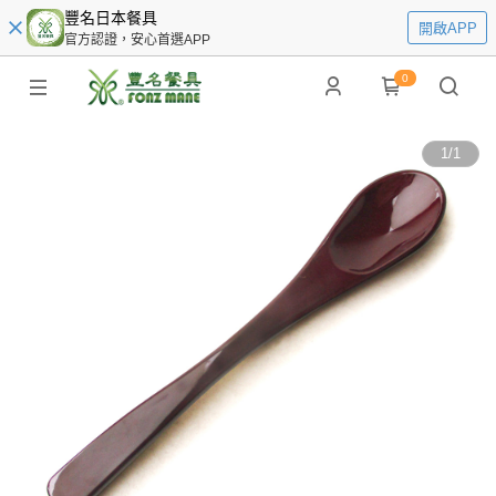
豐名日本餐具
開啟APP
官方認證，安心首選APP
0
1
/
1