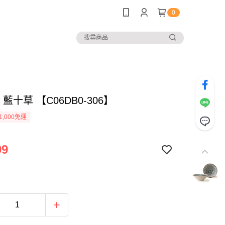
0
 藍十草 【C06DB0-306】
1,000免運
09