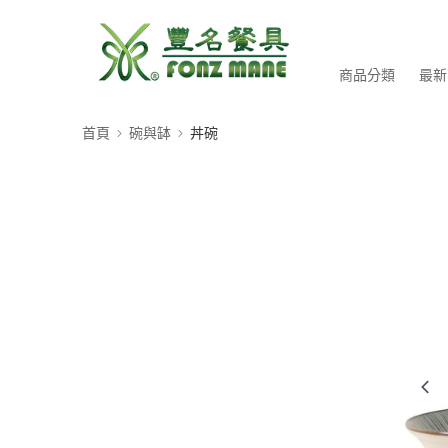
商品分類
最新
首頁
碗與缽
丼碗