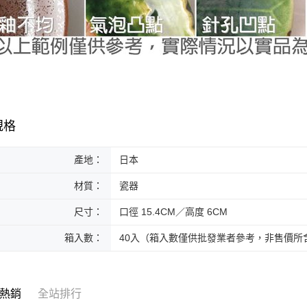
規格
產地：
日本
材質：
瓷器
尺寸：
口徑 15.4CM／高度 6CM
箱入數：
40入（箱入數僅供批發業者參考，非售價所
熱銷
全站排行