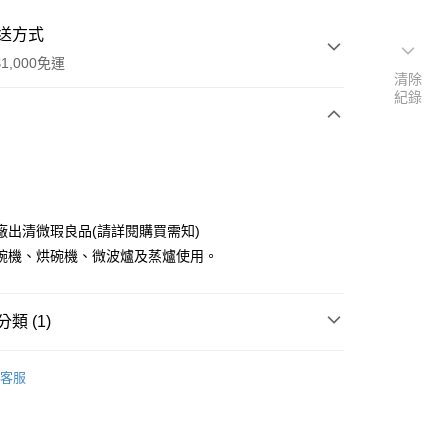
送方式
1,000免運
清除
紀錄
次付款
廠出清微瑕良品(請詳閱購買需知)
碗機、烘碗機、微波爐及蒸爐使用。
類 (1)
y
丼碗
客服