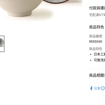
付款與運
宅配滿NT$
付款方式
商品特色
信用卡一
商品編號
9555040
LINE Pay
商品特色
Apple Pay
日本工
可進洗
街口支付
悠遊付
商品相關分
Google Pa
碗與缽
ATM付款
分享
運送方式