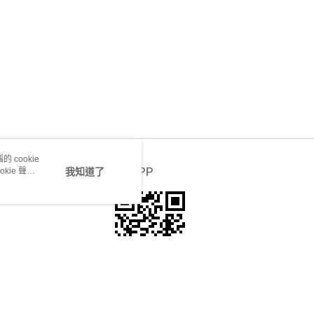
 cookie
kie 聲明
我知道了
官方APP
若接到可疑電話，請洽詢165反詐騙專線