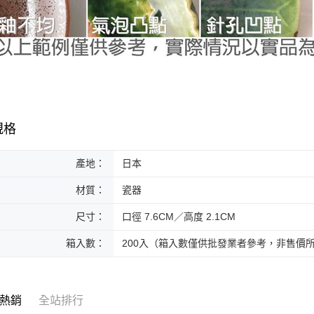
規格
產地：
日本
材質：
瓷器
尺寸：
口徑 7.6CM／高度 2.1CM
箱入數：
200入（箱入數僅供批發業者參考，非售價
熱銷
全站排行