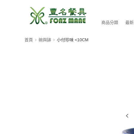
商品分類
最新
首頁
碗與缽
小付珍味 <10CM