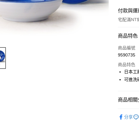
付款與運
宅配滿NT$
付款方式
商品特色
信用卡一
商品編號
9590735
LINE Pay
商品特色
Apple Pay
日本工
可進洗
街口支付
悠遊付
商品相關分
Google Pa
碗與缽
ATM付款
分享
新品上架
運送方式