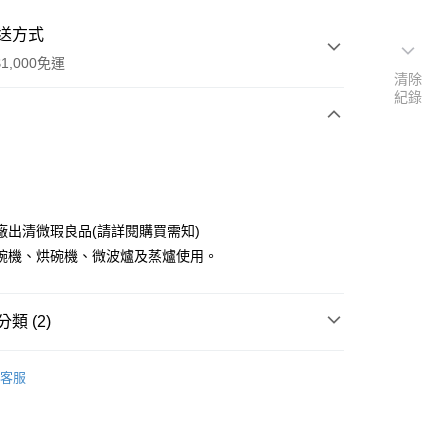
送方式
1,000免運
清除
紀錄
次付款
廠出清微瑕良品(請詳閱購買需知)
碗機、烘碗機、微波爐及蒸爐使用。
類 (2)
y
小付珍味 <10CM
客服