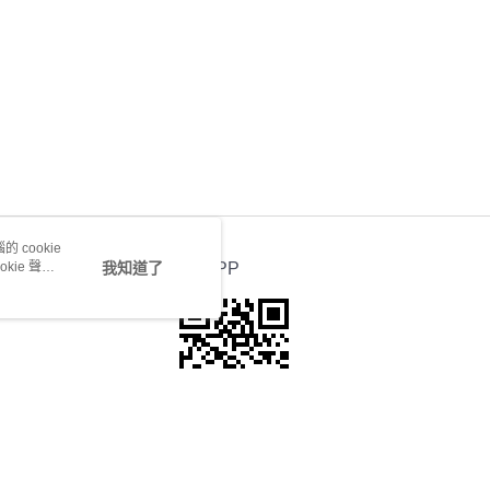
 cookie
kie 聲明
我知道了
官方APP
若接到可疑電話，請洽詢165反詐騙專線