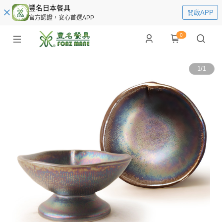
豐名日本餐具
開啟APP
官方認證，安心首選APP
0
1
/
1