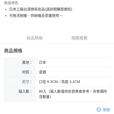
商品特色
街口支付
日本工廠出清微瑕良品(請詳閱購買需知)
可進洗碗機、烘碗機及蒸爐使用。
悠遊付
Google Pay
ATM付款
商品規格
相關推薦
運送方式
商品規格
黑貓本島宅配
產地：
日本
每筆NT$200，滿NT$1,000(含以上)免運費
材質：
瓷器
黑貓外島宅配
每筆NT$360
尺寸：
口徑 8.3CM／高度 4.2CM
箱入數：
80入（箱入數僅供批發業者參考，非售價所
含數量）
客服