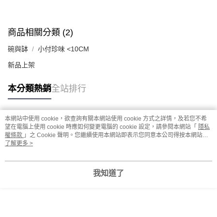
商品相關分類 (2)
碗與缽
小付珍味 <10CM
新品上架
本分類熱銷
全站排行
本網站中使用 cookie，欲查詢有關本網站使用 cookie 方式之詳情，及若您不希
熱門標籤
望在電腦上使用 cookie 時應如何變更電腦的 cookie 設定，請參閱本網站「
隱私
權條款
」之 Cookie 聲明。您繼續使用本網站即表示您同意本公司得按本網站使
用條款之 Cookie 聲明使用 cookie。
了解更多 >
我知道了