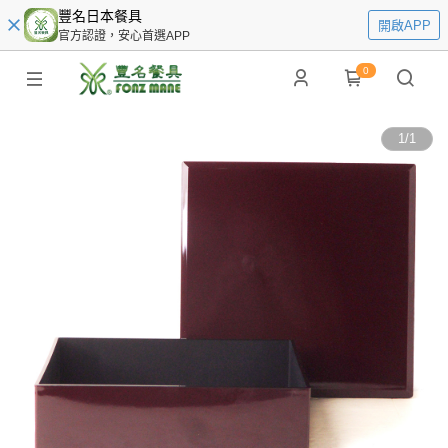
豐名日本餐具
開啟APP
官方認證，安心首選APP
0
1
/
1