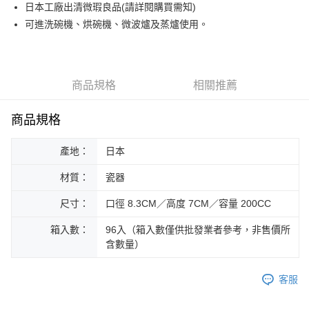
街口支付
日本工廠出清微瑕良品(請詳閱購買需知)
可進洗碗機、烘碗機、微波爐及蒸爐使用。
悠遊付
Google Pay
ATM付款
商品規格
相關推薦
運送方式
商品規格
黑貓本島宅配
產地：
日本
每筆NT$200，滿NT$1,000(含以上)免運費
材質：
瓷器
黑貓外島宅配
每筆NT$360
尺寸：
口徑 8.3CM／高度 7CM／容量 200CC
箱入數：
96入（箱入數僅供批發業者參考，非售價所
含數量）
客服