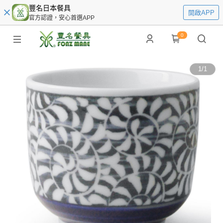
豐名日本餐具
開啟APP
官方認證，安心首選APP
0
1
/
1