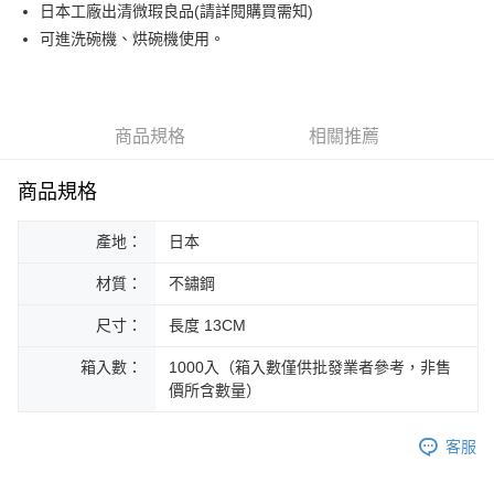
街口支付
日本工廠出清微瑕良品(請詳閱購買需知)
可進洗碗機、烘碗機使用。
悠遊付
Google Pay
ATM付款
商品規格
相關推薦
運送方式
商品規格
黑貓本島宅配
產地：
日本
每筆NT$200，滿NT$1,000(含以上)免運費
材質：
不鏽鋼
黑貓外島宅配
每筆NT$360
尺寸：
長度 13CM
箱入數：
1000入（箱入數僅供批發業者參考，非售
價所含數量）
客服