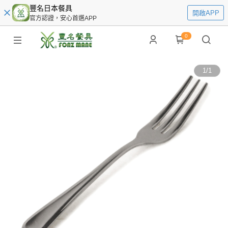
豐名日本餐具
開啟APP
官方認證，安心首選APP
0
1
/
1