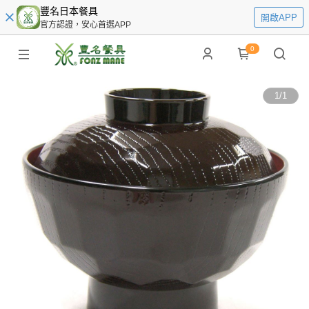
豐名日本餐具
開啟APP
官方認證，安心首選APP
0
1
/
1