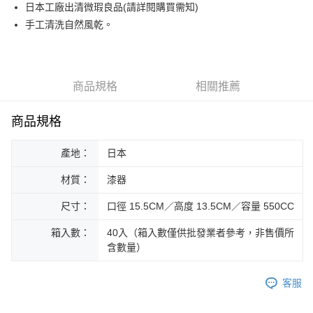
街口支付
日本工廠出清微瑕良品(請詳閱購買需知)
手工清洗自然風乾。
悠遊付
Google Pay
ATM付款
商品規格
相關推薦
運送方式
商品規格
黑貓本島宅配
產地：
日本
每筆NT$200，滿NT$1,000(含以上)免運費
材質：
漆器
黑貓外島宅配
每筆NT$360
尺寸：
口徑 15.5CM／高度 13.5CM／容量 550CC
箱入數：
40入（箱入數僅供批發業者參考，非售價所
含數量）
客服