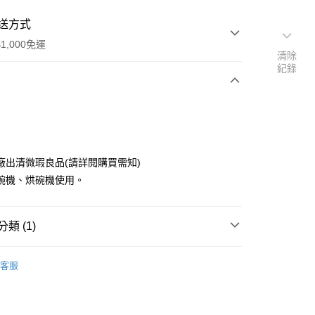
送方式
1,000免運
清除
紀錄
次付款
廠出清微瑕良品(請詳閱購買需知)
碗機、烘碗機使用。
類 (1)
y
啡杯
客服