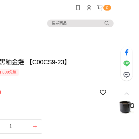
0
黑釉金邊 【C00CS9-23】
1,000免運
9