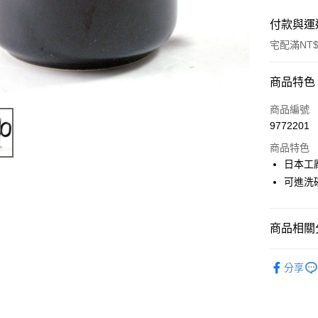
付款與運
宅配滿NT$
付款方式
商品特色
信用卡一
商品編號
9772201
LINE Pay
商品特色
Apple Pay
日本工
可進洗
街口支付
悠遊付
商品相關分
Google Pa
杯子
咖
ATM付款
分享
運送方式