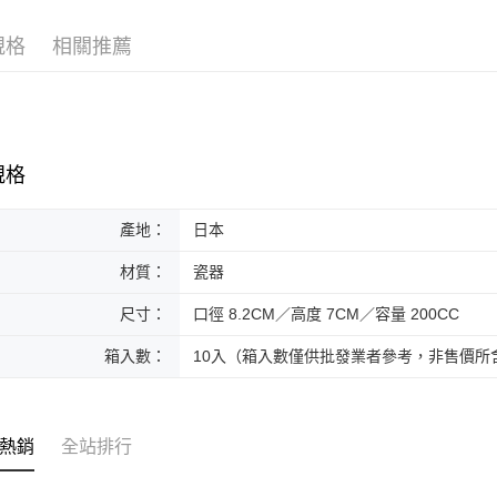
黑貓本島
規格
相關推薦
每筆NT$2
黑貓外島
每筆NT$3
規格
產地：
日本
材質：
瓷器
尺寸：
口徑 8.2CM／高度 7CM／容量 200CC
箱入數：
10入（箱入數僅供批發業者參考，非售價所
熱銷
全站排行