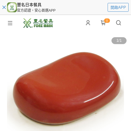
豐名日本餐具
開啟APP
官方認證，安心首選APP
0
1
/
1