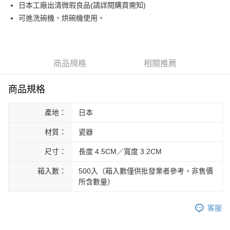
街口支付
日本工廠出清微瑕良品(請詳閱購買需知)
可進洗碗機、烘碗機使用。
悠遊付
Google Pay
ATM付款
商品規格
相關推薦
運送方式
商品規格
黑貓本島宅配
產地：
日本
每筆NT$200，滿NT$1,000(含以上)免運費
材質：
瓷器
黑貓外島宅配
每筆NT$360
尺寸：
長度 4.5CM／寬度 3.2CM
箱入數：
500入（箱入數僅供批發業者參考，非售價
所含數量）
客服