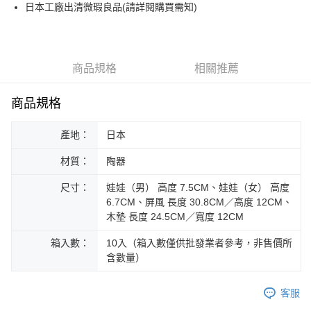
街口支付
日本工廠出清微瑕良品(請詳閱購買需知)
悠遊付
Google Pay
商品規格
相關推薦
ATM付款
商品規格
運送方式
產地：
日本
黑貓本島宅配
每筆NT$200，滿NT$1,000(含以上)免運費
材質：
陶器
黑貓外島宅配
尺寸：
娃娃（男） 高度 7.5CM、娃娃（女） 高度
每筆NT$360
6.7CM、屏風 長度 30.8CM／高度 12CM、
木墊 長度 24.5CM／寬度 12CM
箱入數：
10入（箱入數僅供批發業者參考，非售價所
含數量）
客服