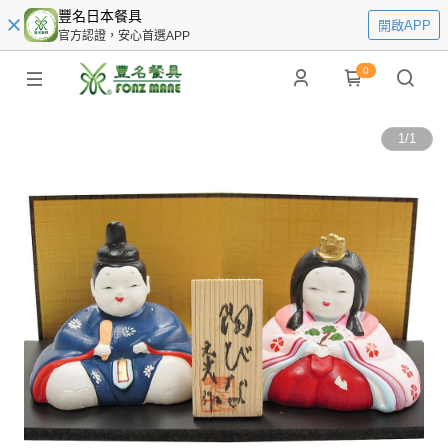
豐名日本餐具
開啟APP
官方認證，安心首選APP
0
1
/
1