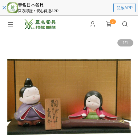
豐名日本餐具
開啟APP
官方認證，安心首選APP
0
1
/
1