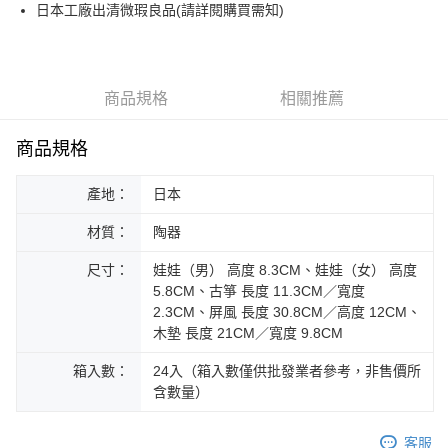
街口支付
日本工廠出清微瑕良品(請詳閱購買需知)
悠遊付
Google Pay
商品規格
相關推薦
ATM付款
商品規格
運送方式
產地：
日本
黑貓本島宅配
每筆NT$200，滿NT$1,000(含以上)免運費
材質：
陶器
黑貓外島宅配
尺寸：
娃娃（男） 高度 8.3CM、娃娃（女） 高度
每筆NT$360
5.8CM、古箏 長度 11.3CM／寬度
2.3CM、屏風 長度 30.8CM／高度 12CM、
木墊 長度 21CM／寬度 9.8CM
箱入數：
24入（箱入數僅供批發業者參考，非售價所
含數量）
客服