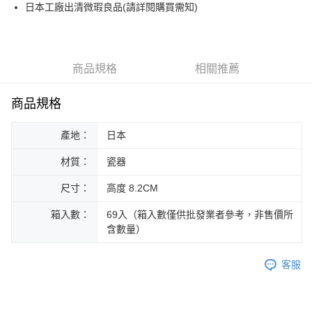
街口支付
日本工廠出清微瑕良品(請詳閱購買需知)
悠遊付
Google Pay
商品規格
相關推薦
ATM付款
商品規格
運送方式
產地：
日本
黑貓本島宅配
每筆NT$200，滿NT$1,000(含以上)免運費
材質：
瓷器
黑貓外島宅配
尺寸：
高度 8.2CM
每筆NT$360
箱入數：
69入（箱入數僅供批發業者參考，非售價所
含數量）
客服