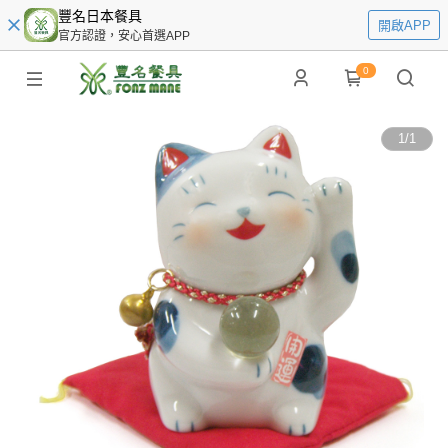
豐名日本餐具
開啟APP
官方認證，安心首選APP
0
1
/
1