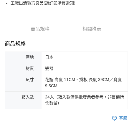
街口支付
工廠出清微瑕良品(請詳閱購買需知)
悠遊付
Google Pay
商品規格
相關推薦
ATM付款
商品規格
運送方式
產地：
日本
黑貓本島宅配
每筆NT$200，滿NT$1,000(含以上)免運費
材質：
瓷器
黑貓外島宅配
尺寸：
花瓶 高度 11CM、掛板 長度 39CM／寬度
每筆NT$360
9.5CM
箱入數：
24入（箱入數僅供批發業者參考，非售價所
含數量）
客服