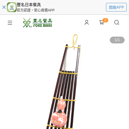
豐名日本餐具
開啟APP
官方認證，安心首選APP
0
1
/
1