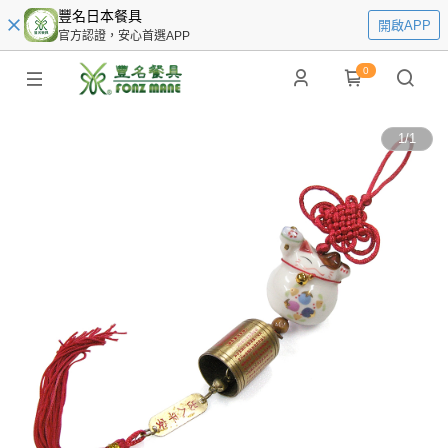
豐名日本餐具
開啟APP
官方認證，安心首選APP
0
1
/
1