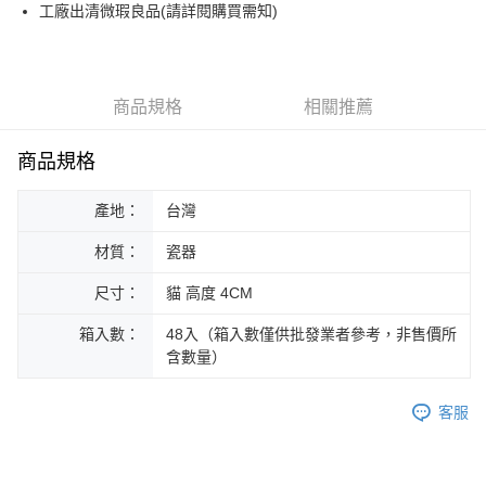
街口支付
工廠出清微瑕良品(請詳閱購買需知)
悠遊付
Google Pay
商品規格
相關推薦
ATM付款
商品規格
運送方式
產地：
台灣
黑貓本島宅配
每筆NT$200，滿NT$1,000(含以上)免運費
材質：
瓷器
黑貓外島宅配
尺寸：
貓 高度 4CM
每筆NT$360
箱入數：
48入（箱入數僅供批發業者參考，非售價所
含數量）
客服