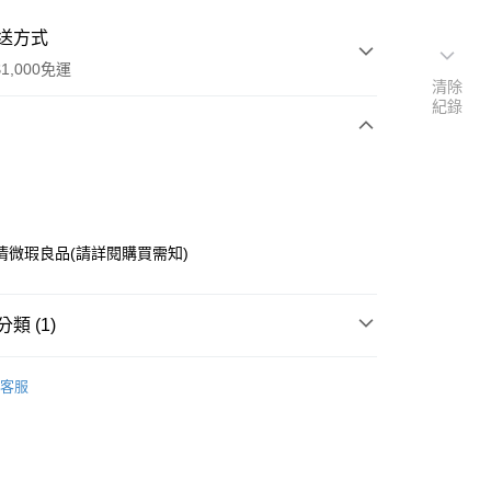
送方式
1,000免運
清除
紀錄
次付款
清微瑕良品(請詳閱購買需知)
類 (1)
掛飾、擺飾
y
客服