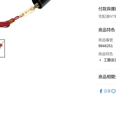
付款與運
宅配滿NT$
付款方式
商品特色
信用卡一
商品編號
9846251
LINE Pay
商品特色
Apple Pay
工廠出
街口支付
商品相關分
悠遊付
裝飾品
Google Pa
分享
ATM付款
運送方式