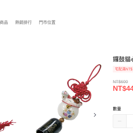
商品
熱銷排行
門市位置
鑼鼓貓心
宅配滿NT$
NT$600
NT$4
數量