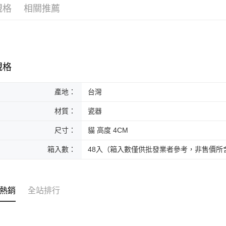
規格
相關推薦
黑貓本島
每筆NT$2
黑貓外島
每筆NT$3
規格
產地：
台灣
材質：
瓷器
尺寸：
貓 高度 4CM
箱入數：
48入（箱入數僅供批發業者參考，非售價所
熱銷
全站排行